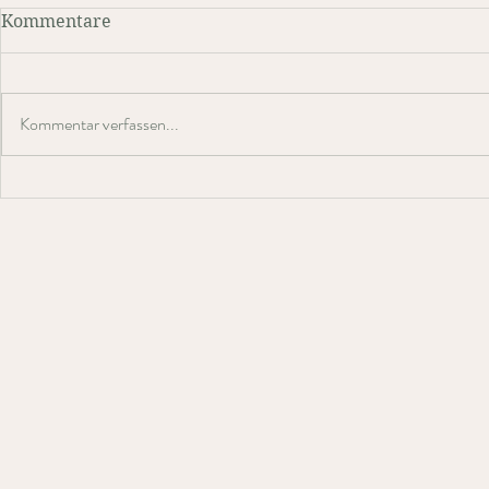
Kommentare
Kommentar verfassen...
Ein Nein nach außen ist
Solange du 
ein Ja zu dir
hat doch ke
Problem mi