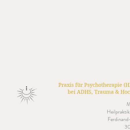
Praxis für Psychotherapie (
bei ADHS, Trauma & Hoch
M
Heilpraktik
Ferdinand
30