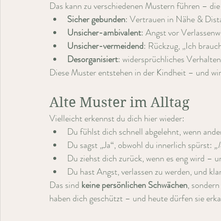
Das kann zu verschiedenen Mustern führen – die 
Sicher gebunden
: Vertrauen in Nähe & Dist
Unsicher-ambivalent
: Angst vor Verlassen
Unsicher-vermeidend
: Rückzug, „Ich brauc
Desorganisiert
: widersprüchliches Verhalte
Diese Muster entstehen in der Kindheit – und wi
Alte Muster im Alltag
Vielleicht erkennst du dich hier wieder:
Du fühlst dich schnell abgelehnt, wenn ande
Du sagst „Ja“, obwohl du innerlich spürst: 
„I
Du ziehst dich zurück, wenn es eng wird – u
Du hast Angst, verlassen zu werden, und kl
Das sind 
keine persönlichen Schwächen
, sondern
haben dich geschützt – und heute dürfen sie erk